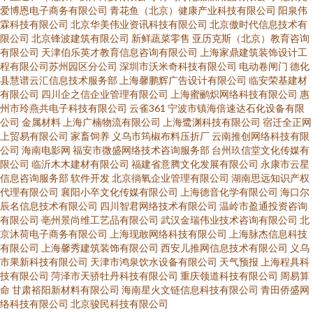
爱博恩电子商务有限公司
青花鱼（北京）健康产业科技有限公司
阳泉伟
霖科技有限公司
北京华美伟业资讯科技有限公司
北京傲时代信息技术有
限公司
北京锋波建筑有限公司
新鲜蔬菜零售
亚历克斯（北京）教育咨询
有限公司
天津伯乐英才教育信息咨询有限公司
上海家鼎建筑装饰设计工
程有限公司苏州园区分公司
深圳市沃米奇科技有限公司
电动卷闸门
德化
县慧谱云汇信息技术服务部
上海馨鹏辉广告设计有限公司
临安荣基建材
有限公司
四川企之信企业管理有限公司
上海蜜鹂炽网络科技有限公司
惠
州市玲燕共电子科技有限公司
云雀361
宁波市镇海倍速达石化设备有限
公司
金属材料
上海广楠物流有限公司
上海鹭渊科技有限公司
宿迁全正网
上贸易有限公司
家畜饲养
义乌市筠椒布料压折厂
云南推创网络科技有限
公司
海南电影网
福安市微盛网络技术咨询服务部
台州玖信堂文化传媒有
限公司
临沂木木建材有限公司
福建省意腾文化发展有限公司
永康市云星
信息咨询服务部
软件开发
北京徜氧企业管理有限公司
湖南思远知识产权
代理有限公司
襄阳小卒文化传媒有限公司
上海德音化学有限公司
海口尔
辰名信息技术有限公司
四川智君网络技术有限公司
温岭市盈通投资咨询
有限公司
亳州景尚维工艺品有限公司
武汉金瑞伟业技术咨询有限公司
北
京沐荷电子商务有限公司
上海现敢网络科技有限公司
上海脉杰信息科技
有限公司
上海馨秀建筑装饰有限公司
西安儿推网信息技术有限公司
义乌
市果新科技有限公司
天津市鸿泉饮水设备有限公司
天气预报
上海程具科
技有限公司
菏泽市天骄牡丹科技有限公司
重庆领道科技有限公司
周易算
命
甘肃裕阳新材料有限公司
海南星火文链信息科技有限公司
青田侨盛网
络科技有限公司
北京骏民科技有限公司